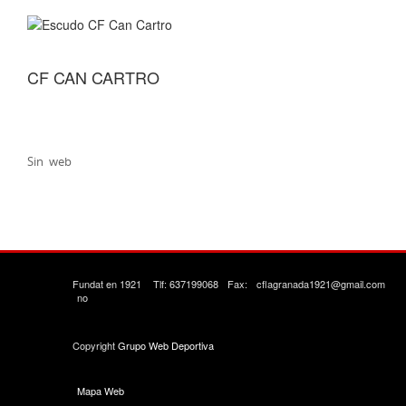
CF CAN CARTRO
Sin web
Fundat en 1921
Tlf: 637199068
Fax:
cflagranada1921@gmail.com
no
Copyright
Grupo Web Deportiva
Mapa Web