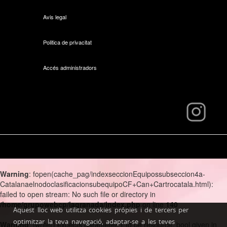
Avis legal
Politica de privacitat
Accés administradors
Warning
: fopen(cache_pag/indexseccionEquipossubseccion4a-
CatalanaelnodoclasificacionsubequipoCF+Can+Cartrocatala.html):
failed to open stream: No such file or directory in
/home/grupowebcp/lagranada/index.php
on line
140
Aquest lloc web utilitza cookies própies i de tercers per
optimitzar la teva navegació, adaptar-se a les teves
Warning
: fwrite() expects parameter 1 to be resource, bool given in