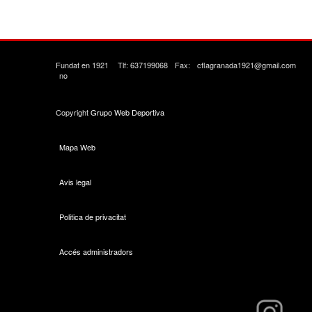
Fundat en 1921
Tlf: 637199068
Fax:
cflagranada1921@gmail.com
no
Copyright
Grupo Web Deportiva
Mapa Web
Avis legal
Politica de privacitat
Accés administradors