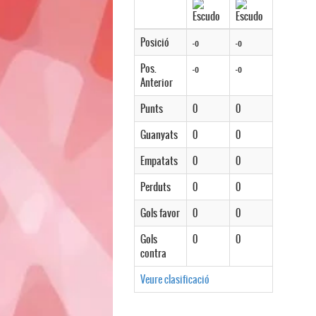
Posició
-º
-º
Pos.
-º
-º
Anterior
Punts
0
0
Guanyats
0
0
Empatats
0
0
Perduts
0
0
Gols favor
0
0
Gols
0
0
contra
Veure clasificació