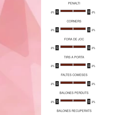
PENALTI
0
0
.
0%
0%
CORNERS
0
0
.
0%
0%
FORA DE JOC
0
0
.
0%
0%
TIRS A PORTA
0
0
.
0%
0%
FALTES COMESES
0
0
.
0%
0%
BALONES PERDUTS
0
0
.
0%
0%
BALONES RECUPERATS